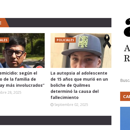
E
IALES
POLICIALES
femicidio: según el
La autopsia al adolescente
 de la familia de
de 15 años que murió en un
Busc
hay más involucrados”
boliche de Quilmes
determinó la causa del
mbre 28, 2025
CA
fallecimiento
Septiembre 02, 2025