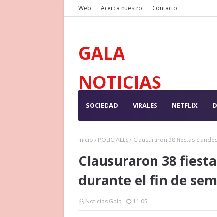
Web
Acerca nuestro
Contacto
GALA
NOTICIAS
SOCIEDAD
VIRALES
NETFLIX
D
Inicio
POLICIALES
Clausuraron 38 fiestas clandes
Clausuraron 38 fiesta
durante el fin de se
Noticias Gala
11:05