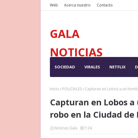
Web
Acerca nuestro
Contacto
GALA
NOTICIAS
SOCIEDAD
VIRALES
NETFLIX
D
Inicio
POLICIALES
Capturan en Lobos a un hombr
Capturan en Lobos a
robo en la Ciudad de
Noticias Gala
7:24