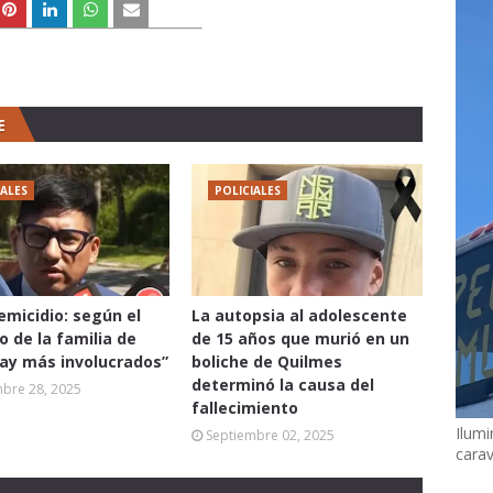
E
IALES
POLICIALES
femicidio: según el
La autopsia al adolescente
 de la familia de
de 15 años que murió en un
hay más involucrados”
boliche de Quilmes
determinó la causa del
mbre 28, 2025
fallecimiento
Ilumi
Septiembre 02, 2025
cara