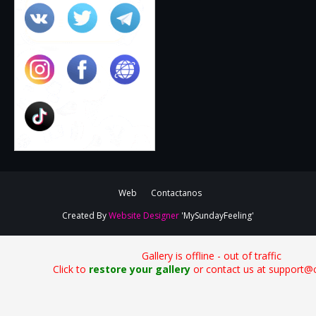
Web
Contactanos
Created By
Website Designer
'MySundayFeeling'
Gallery is offline - out of traffic
Click to
restore your gallery
or contact us at support@