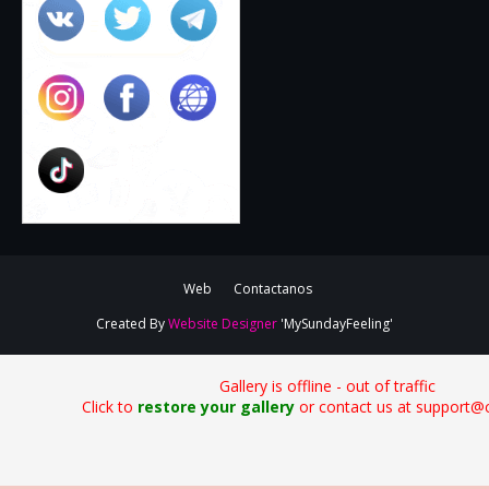
Web
Contactanos
Created By
Website Designer
'MySundayFeeling'
Gallery is offline - out of traffic
Click to
restore your gallery
or contact us at support@