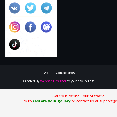
Web
Contactanos
Created By
Website Designer
'MySundayFeeling'
Gallery is offline - out of traffic
Click to
restore your gallery
or contact us at support@