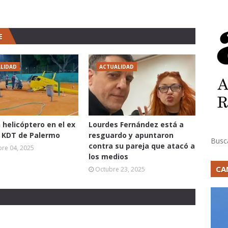
E
LIDAD
ACTUALIDAD
 helicóptero en el ex
Lourdes Fernández está a
o KDT de Palermo
resguardo y apuntaron
Busc
contra su pareja que atacó a
re 04, 2025
los medios
CA
Octubre 23, 2025