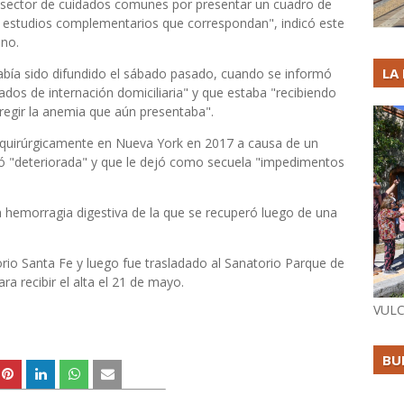
el sector de cuidados comunes por presentar un cuadro de
los estudios complementarios que correspondan", indicó este
ino.
LA
había sido difundido el sábado pasado, cuando se informó
dos de internación domiciliaria" y que estaba "recibiendo
regir la anemia que aún presentaba".
o quirúrgicamente en Nueva York en 2017 a causa de un
edó "deteriorada" y que le dejó como secuela "impedimentos
 hemorragia digestiva de la que se recuperó luego de una
orio Santa Fe y luego fue trasladado al Sanatorio Parque de
a recibir el alta el 21 de mayo.
VULC
BU