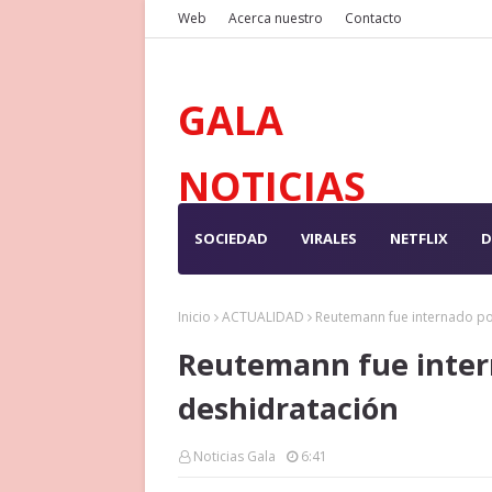
Web
Acerca nuestro
Contacto
GALA
NOTICIAS
SOCIEDAD
VIRALES
NETFLIX
D
Inicio
ACTUALIDAD
Reutemann fue internado po
Reutemann fue inter
deshidratación
Noticias Gala
6:41