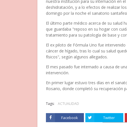
nuestra institución para su internación en 
deshidratación, y a lo efectos de realizar 
domingo por la noche el sanatorio santafes
El último parte médico acerca de su salud 
que guardaba "reposo en su hogar con cuida
tratamiento para su patología de base y cor
El ex piloto de Fórmula Uno fue intervenid
cáncer de hígado, tras lo cual su salud qu
físicos", según algunos allegados.
El mes pasado fue internado a causa de una
intervención.
En primer lugar estuvo tres días en el sanat
Rosario, donde completó su recuperación par
Tags:
ACTUALIDAD
Facebook
Twitter