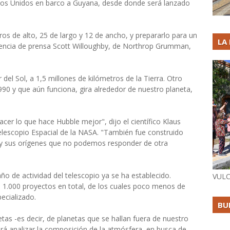
ados Unidos en barco a Guyana, desde donde será lanzado
ros de alto, 25 de largo y 12 de ancho, y prepararlo para un
LA
ferencia de prensa Scott Willoughby, de Northrop Grumman,
 del Sol, a 1,5 millones de kilómetros de la Tierra. Otro
990 y que aún funciona, gira alrededor de nuestro planeta,
r lo que hace Hubble mejor", dijo el científico Klaus
Telescopio Espacial de la NASA. "También fue construido
y sus orígenes que no podemos responder de otra
ño de actividad del telescopio ya se ha establecido.
VULC
e 1.000 proyectos en total, de los cuales poco menos de
ecializado.
BU
etas -es decir, de planetas que se hallan fuera de nuestro
irá analizar la composición de la atmósfera, en busca de