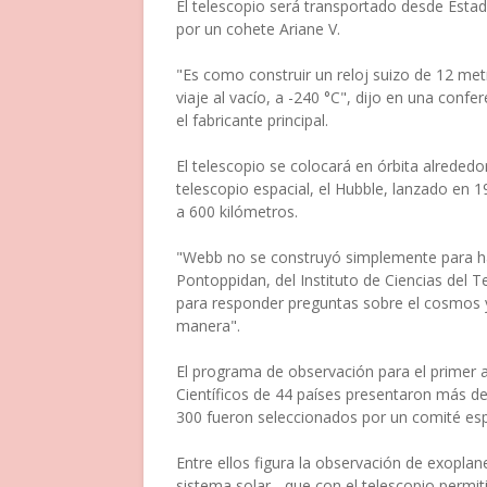
El telescopio será transportado desde Est
por un cohete Ariane V.
"Es como construir un reloj suizo de 12 met
viaje al vacío, a -240 °C", dijo en una con
el fabricante principal.
El telescopio se colocará en órbita alrededor
telescopio espacial, el Hubble, lanzado en 1
a 600 kilómetros.
"Webb no se construyó simplemente para hace
Pontoppidan, del Instituto de Ciencias del 
para responder preguntas sobre el cosmos 
manera".
El programa de observación para el primer a
Científicos de 44 países presentaron más d
300 fueron seleccionados por un comité esp
Entre ellos figura la observación de exoplan
sistema solar-, que con el telescopio permit