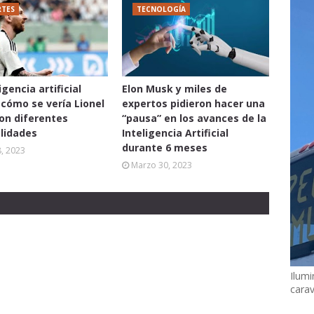
TES
TECNOLOGÍA
igencia artificial
Elon Musk y miles de
cómo se vería Lionel
expertos pidieron hacer una
on diferentes
“pausa” en los avances de la
lidades
Inteligencia Artificial
durante 6 meses
8, 2023
Marzo 30, 2023
Ilumi
cara