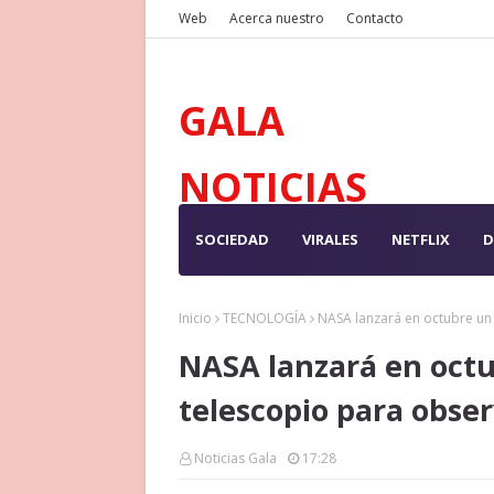
Web
Acerca nuestro
Contacto
GALA
NOTICIAS
SOCIEDAD
VIRALES
NETFLIX
D
Inicio
TECNOLOGÍA
NASA lanzará en octubre un 
NASA lanzará en oct
telescopio para obser
Noticias Gala
17:28