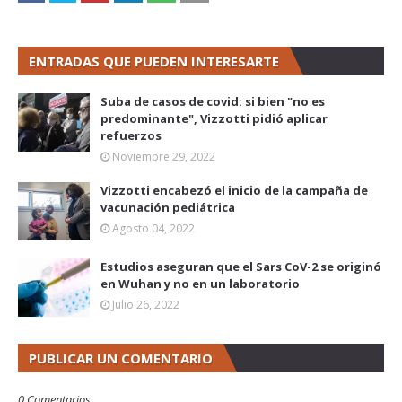
ENTRADAS QUE PUEDEN INTERESARTE
Suba de casos de covid: si bien "no es
predominante", Vizzotti pidió aplicar
refuerzos
Noviembre 29, 2022
Vizzotti encabezó el inicio de la campaña de
vacunación pediátrica
Agosto 04, 2022
Estudios aseguran que el Sars CoV-2 se originó
en Wuhan y no en un laboratorio
Julio 26, 2022
PUBLICAR UN COMENTARIO
0 Comentarios