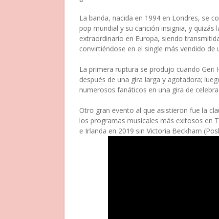
La banda, nacida en 1994 en Londres, se co
pop mundial y su canción insignia, y quizás 
extraordinario en Europa, siendo transmitida
convirtiéndose en el single más vendido de u
La primera ruptura se produjo cuando Geri H
después de una gira larga y agotadora; luego
numerosos fanáticos en una gira de celebra
Otro gran evento al que asistieron fue la c
los programas musicales más exitosos en Tw
e Irlanda en 2019 sin Victoria Beckham (Pos