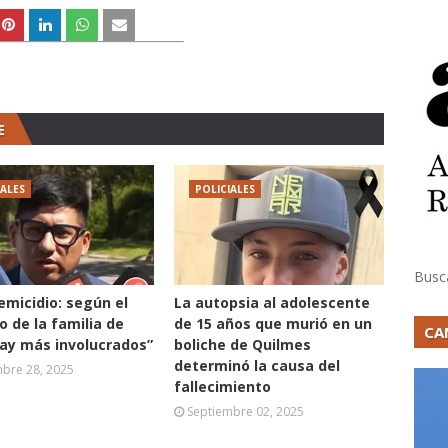
E
IALES
POLICIALES
Busc
femicidio: según el
La autopsia al adolescente
 de la familia de
de 15 años que murió en un
CA
hay más involucrados”
boliche de Quilmes
determinó la causa del
mbre 28, 2025
fallecimiento
Septiembre 02, 2025