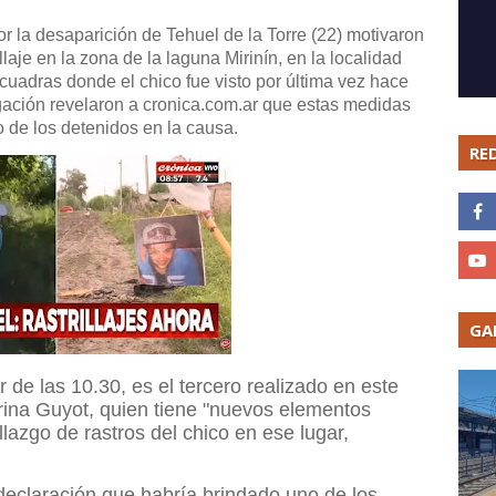
r la desaparición de Tehuel de la Torre (22) motivaron
aje en la zona de la laguna Mirinín, en la localidad
uadras donde el chico fue visto por última vez hace
igación revelaron a cronica.com.ar que estas medidas
o de los detenidos en la causa.
RE
GA
r de las 10.30, es el tercero realizado en este
Karina Guyot, quien tiene "nuevos elementos
llazgo de rastros del chico en ese lugar,
.
eclaración que habría brindado uno de los