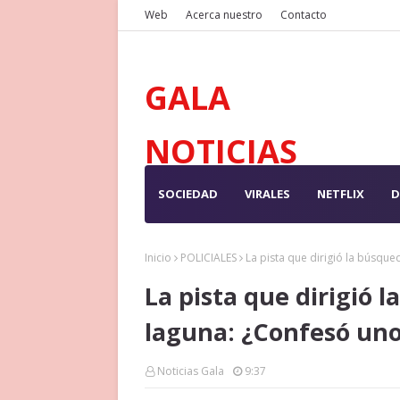
Web
Acerca nuestro
Contacto
GALA
NOTICIAS
SOCIEDAD
VIRALES
NETFLIX
D
Inicio
POLICIALES
La pista que dirigió la búsque
La pista que dirigió 
laguna: ¿Confesó uno
Noticias Gala
9:37