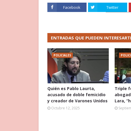
Facebook
Twitter
ENTRADAS QUE PUEDEN INTERESART
POLICIALES
POLIC
Quién es Pablo Laurta,
Triple 
acusado de doble femicidio
abogado
y creador de Varones Unidos
Lara, “
Octubre 12, 2025
Septie