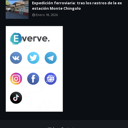
Expedición ferroviaria: tras los rastros de la ex
estación Monte Chingolo
Enero 18, 2026