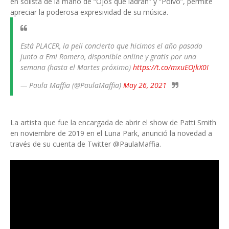
en solista de la mano de “Ojos que ladran” y “Polvo”, permite
apreciar la poderosa expresividad de su música.
Está PLACER, la peli concierto que hicimos el año pasado
junto a Emi Romero, disponible online y gratis por una
semana (hasta el Martes próximo)
https://t.co/mxuEOjkX0I
— Paula Maffia (@PaulaMaffia)
May 26, 2021
La artista que fue la encargada de abrir el show de Patti Smith
en noviembre de 2019 en el Luna Park, anunció la novedad a
través de su cuenta de Twitter @PaulaMaffia.