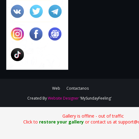
Web
Contactanos
Created By
Website Designer
'MySundayFeeling'
Gallery is offline - out of traffic
Click to
restore your gallery
or contact us at support@