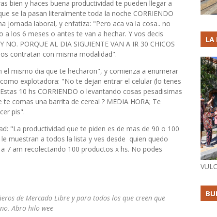
ras bien y haces buena productividad te pueden llegar a
s que se la pasan literalmente toda la noche CORRIENDO
a jornada laboral, y enfatiza: "Pero aca va la cosa.. no
 a los 6 meses o antes te van a hechar. Y vos decis
LA
l" Y NO. PORQUE AL DIA SIGUIENTE VAN A IR 30 CHICOS
s contratan con misma modalidad".
tran el mismo dia que te hecharon", y comienza a enumerar
como explotadora: "No te dejan entrar el celular (lo tenes
o); Estas 10 hs CORRIENDO o levantando cosas pesadisimas
e te comas una barrita de cereal ? MEDIA HORA; Te
er pis".
ad: "La productividad que te piden es de mas de 90 o 100
 le muestran a todos la lista y ves desde quien quedo
m a 7 am recolectando 100 productos x hs. No podes
VULC
BU
eros de Mercado Libre y para todos los que creen que
 no. Abro hilo wee