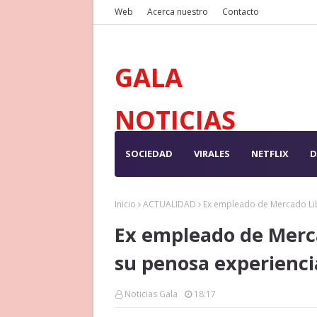
Web
Acerca nuestro
Contacto
GALA
NOTICIAS
SOCIEDAD
VIRALES
NETFLIX
D
Inicio
ACTUALIDAD
Ex empleado de Mercado Libr
Ex empleado de Merca
su penosa experienci
Noticias Gala
18:17