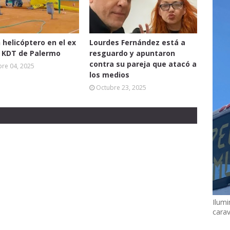
 helicóptero en el ex
Lourdes Fernández está a
o KDT de Palermo
resguardo y apuntaron
contra su pareja que atacó a
re 04, 2025
los medios
Octubre 23, 2025
Ilumi
cara