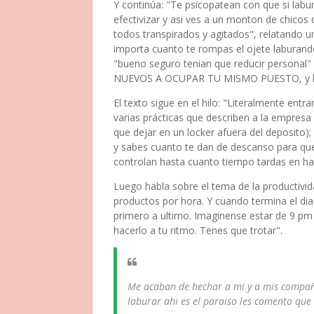
Y continúa: "Te psicopatean con que si labu
efectivizar y asi ves a un monton de chico
todos transpirados y agitados", relatando un
importa cuanto te rompas el ojete laburando
"bueno seguro tenian que reducir persona
NUEVOS A OCUPAR TU MISMO PUESTO, y lo
El texto sigue en el hilo: "Literalmente en
varias prácticas que describen a la empresa 
que dejar en un locker afuera del deposit
y sabes cuanto te dan de descanso para qu
controlan hasta cuanto tiempo tardas en hac
Luego habla sobre el tema de la productivid
productos por hora. Y cuando termina el dia
primero a ultimo. Imaginense estar de 9 p
hacerlo a tu ritmo. Tenes que trotar".
Me acaban de hechar a mi y a mis compañ
laburar ahi es el paraiso les comento que