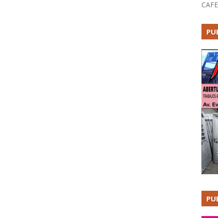
CAFE
PU
PU