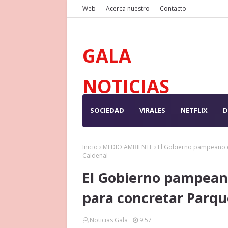
Web
Acerca nuestro
Contacto
GALA
NOTICIAS
SOCIEDAD
VIRALES
NETFLIX
D
Inicio
MEDIO AMBIENTE
El Gobierno pampeano c
Caldenal
El Gobierno pampean
para concretar Parqu
Noticias Gala
9:57