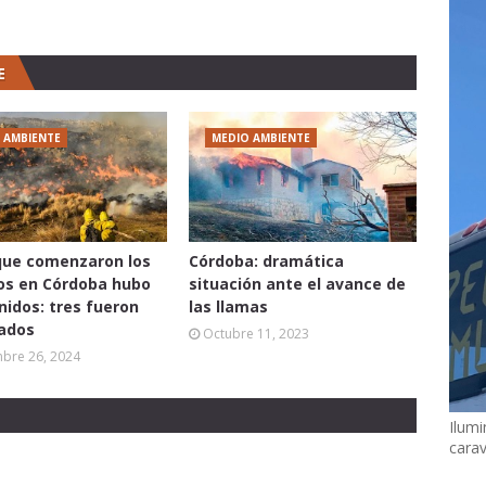
E
 AMBIENTE
MEDIO AMBIENTE
que comenzaron los
Córdoba: dramática
os en Córdoba hubo
situación ante el avance de
nidos: tres fueron
las llamas
ados
Octubre 11, 2023
mbre 26, 2024
Ilumi
cara