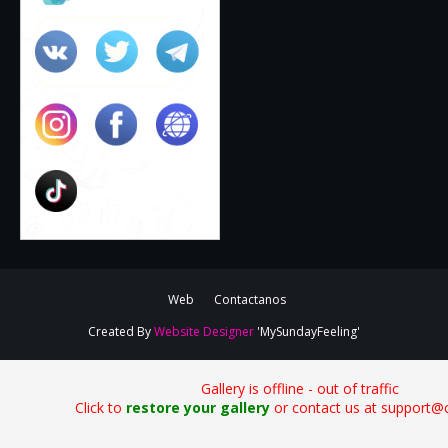
Web
Contactanos
Created By
Website Designer
'MySundayFeeling'
Gallery is offline - out of traffic
Click to
restore your gallery
or contact us at support@