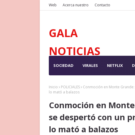
Web
Acerca nuestro
Contacto
GALA
NOTICIAS
SOCIEDAD
VIRALES
NETFLIX
D
Inicio
POLICIALES
Conmoción en Monte Grande: u
lo mató a balazos
Conmoción en Monte 
se despertó con un p
lo mató a balazos