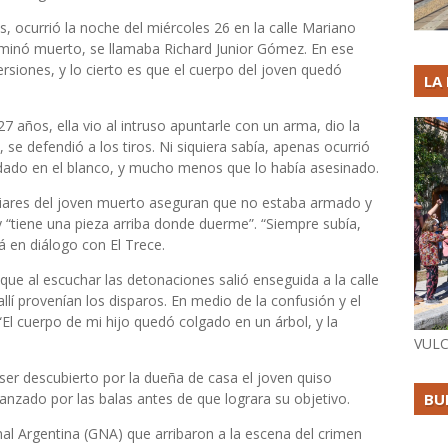
s, ocurrió la noche del miércoles 26 en la calle Mariano
erminó muerto, se llamaba Richard Junior Gómez. En ese
ersiones, y lo cierto es que el cuerpo del joven quedó
LA
27 años, ella vio al intruso apuntarle con un arma, dio la
se defendió a los tiros. Ni siquiera sabía, apenas ocurrió
a dado en el blanco, y mucho menos que lo había asesinado.
iliares del joven muerto aseguran que no estaba armado y
y “tiene una pieza arriba donde duerme”. “Siempre subía,
en diálogo con El Trece.
que al escuchar las detonaciones salió enseguida a la calle
llí provenían los disparos. En medio de la confusión y el
 cuerpo de mi hijo quedó colgado en un árbol, y la
VULC
l ser descubierto por la dueña de casa el joven quiso
anzado por las balas antes de que lograra su objetivo.
BU
al Argentina (GNA) que arribaron a la escena del crimen