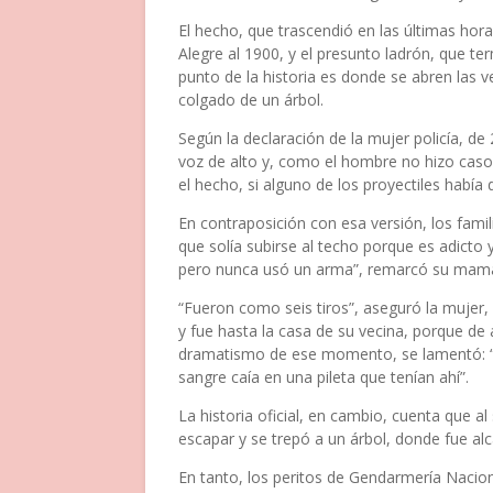
El hecho, que trascendió en las últimas hora
Alegre al 1900, y el presunto ladrón, que t
punto de la historia es donde se abren las v
colgado de un árbol.
Según la declaración de la mujer policía, de 
voz de alto y, como el hombre no hizo caso, 
el hecho, si alguno de los proyectiles habí
En contraposición con esa versión, los fam
que solía subirse al techo porque es adicto 
pero nunca usó un arma”, remarcó su mamá 
“Fueron como seis tiros”, aseguró la mujer, 
y fue hasta la casa de su vecina, porque de a
dramatismo de ese momento, se lamentó: “El
sangre caía en una pileta que tenían ahí”.
La historia oficial, en cambio, cuenta que a
escapar y se trepó a un árbol, donde fue alc
En tanto, los peritos de Gendarmería Nacion