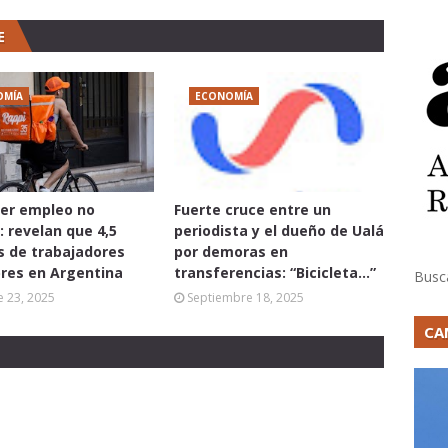
E
OMÍA
ECONOMÍA
er empleo no
Fuerte cruce entre un
: revelan que 4,5
periodista y el dueño de Ualá
s de trabajadores
por demoras en
res en Argentina
transferencias: “Bicicleta...”
Busc
 23, 2025
Septiembre 18, 2025
CA