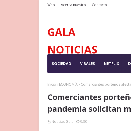
Web
Acerca nuestro
Contacto
GALA
NOTICIAS
SOCIEDAD
VIRALES
NETFLIX
D
Inicio
ECONOMÍA
Comerciantes porteños afectad
Comerciantes porteño
pandemia solicitan me
Noticias Gala
9:30