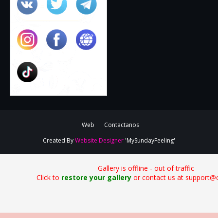
Web
Contactanos
Created By
Website Designer
'MySundayFeeling'
Gallery is offline - out of traffic
Click to
restore your gallery
or contact us at support@