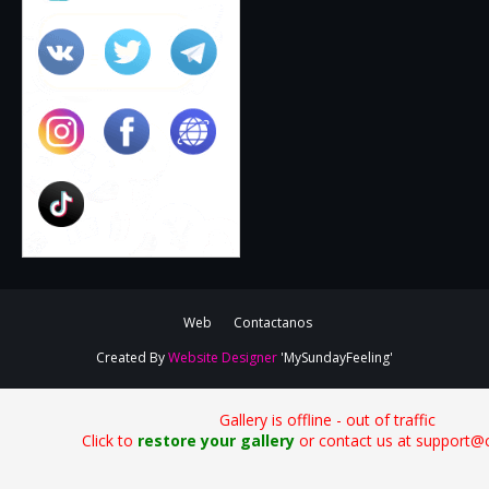
Web
Contactanos
Created By
Website Designer
'MySundayFeeling'
Gallery is offline - out of traffic
Click to
restore your gallery
or contact us at support@