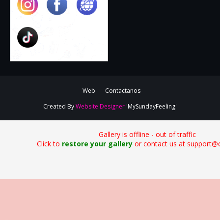
Web
Contactanos
Created By
Website Designer
'MySundayFeeling'
Gallery is offline - out of traffic
Click to
restore your gallery
or contact us at support@