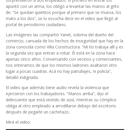
sorprendieron a dos empleados. El primero en entrar los
apuntó con un arma, los obligó a levantar las manos al grito
de: “Se quedan quietitos porque al primero que se mueva, los
mato a los dos”, se lo escucha decir en el video que llegó al
portal de periodismo ciudadano.
Las imágenes las compartió Yanet, sobrina del dueño del
comercio, cansada de los hechos de inseguridad que hay en la
zona conocida como Villa Constructora. “Mi tío trabaja allí y es
la segunda vez que entran a robar. Él está en la zona hace
apenas cinco años. Conversando con vecinos y comerciantes,
nos enteramos de que los mismos ladrones asaltaron otro
lugar a pocas cuadras. Acá no hay patrullajes, ni policía”,
detalló indignada.
El video que además tiene audio revela la violencia que
ejercieron con los trabajadores. “Manos arriba”, dijo el
delincuente que está vestido de azul, mientras su cómplice
obliga al otro empleado a arrodillarse debajo del escritorio
después de pegarle un cachetazo.
Mirá el video: