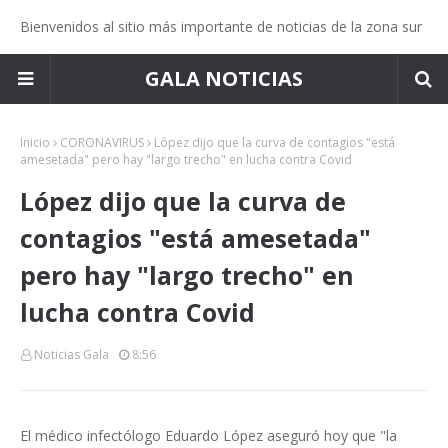
Bienvenidos al sitio más importante de noticias de la zona sur
GALA NOTICIAS
Inicio
CORONAVIRUS
López dijo que la curva de contagios "está
amesetada" pero hay "largo trecho" en lucha contra Covid
López dijo que la curva de
contagios "está amesetada"
pero hay "largo trecho" en
lucha contra Covid
Noticias Gala
8:56
El médico infectólogo Eduardo López aseguró hoy que "la