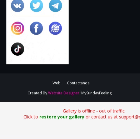
Web
Contactanos
Created By
Website Designer
'MySundayFeeling'
Gallery is offline - out of traffic
Click to
restore your gallery
or contact us at support@