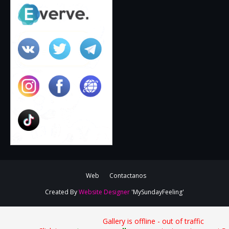
Web
Contactanos
Created By
Website Designer
'MySundayFeeling'
Gallery is offline - out of traffic