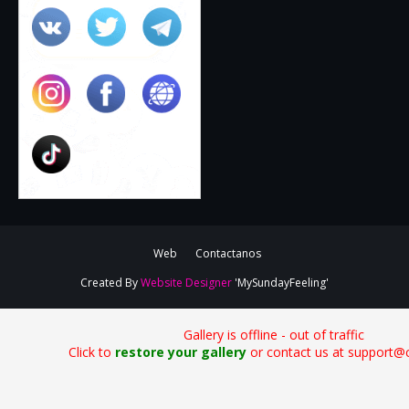
Web
Contactanos
Created By
Website Designer
'MySundayFeeling'
Gallery is offline - out of traffic
Click to
restore your gallery
or contact us at support@