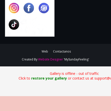
Web
Contactanos
Created By
Website Designer
'MySundayFeeling'
Gallery is offline - out of traffic
Click to
restore your gallery
or contact us at support@