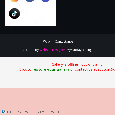
Web
Contactanos
Created By
Website Designer
'MySundayFeeling'
Gallery is offline - out of traffic
Click to
restore your gallery
or contact us at support@