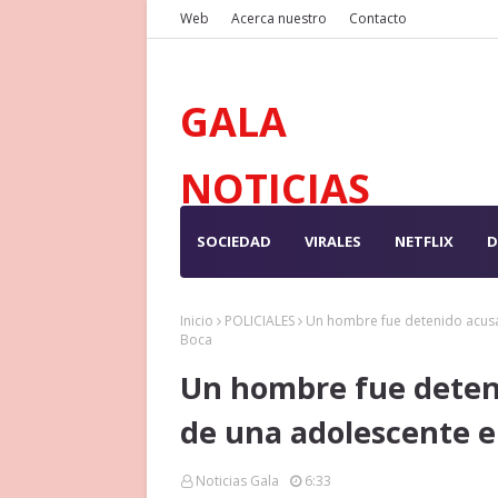
Web
Acerca nuestro
Contacto
GALA
NOTICIAS
SOCIEDAD
VIRALES
NETFLIX
D
Inicio
POLICIALES
Un hombre fue detenido acusa
Boca
Un hombre fue deten
de una adolescente e
Noticias Gala
6:33