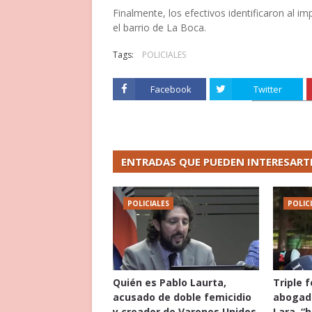
Finalmente, los efectivos identificaron al i
el barrio de La Boca.
Tags:
POLICIALES
Facebook
Twitter
ENTRADAS QUE PUEDEN INTERESART
POLICIALES
POLIC
Quién es Pablo Laurta,
Triple 
acusado de doble femicidio
abogado
y creador de Varones Unidos
Lara, “