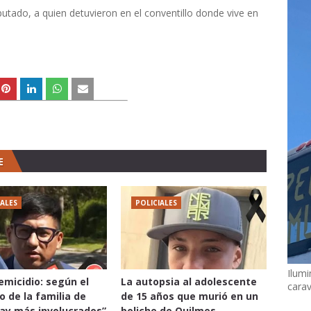
mputado, a quien detuvieron en el conventillo donde vive en
E
IALES
POLICIALES
Ilumi
femicidio: según el
La autopsia al adolescente
cara
 de la familia de
de 15 años que murió en un
hay más involucrados”
boliche de Quilmes