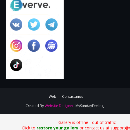
Web
Contactanos
Created By
Website Designer
'MySundayFeeling'
Gallery is offline - out of traffic
Click to
restore your gallery
or contact us at support@