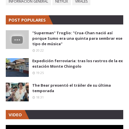
INFORMACIÓN GENERAL
NETFLIX
VIRALES
POST POPULARES
"Superman" Troglio: "Crua-Chan nació así
porque Sumo era una quinta para sembrar ese
tipo de música"
20:22
Expedición ferroviaria: tras los rastros de la ex
estación Monte Chingolo
19:25
The Bear presentó el tráiler de su última
temporada
18:31
VIDEO