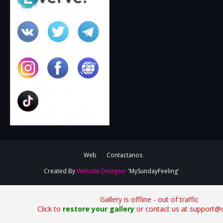
Web
Contactanos
Created By
Website Designer
'MySundayFeeling'
Gallery is offline - out of traffic
Click to
restore your gallery
or contact us at support@