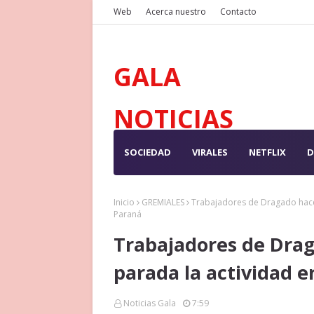
Web
Acerca nuestro
Contacto
GALA
NOTICIAS
SOCIEDAD
VIRALES
NETFLIX
D
Inicio
GREMIALES
Trabajadores de Dragado hacen
Paraná
Trabajadores de Dra
parada la actividad e
Noticias Gala
7:59