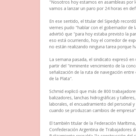
"Nosotros hoy estamos en asambleas por lo 
vamos a lanzar un paro por 24 horas en defen
En ese sentido, el titular del Sipedyb recor
viernes pudo "hablar con el gobernador de la
advirtió que "para hoy estaba previsto la pa
eso está ocurriendo, hoy el corredor de expo
no están realizando ninguna tarea porque h
La semana pasada, el sindicato expresó en 
partir del "inminente vencimiento de la con
señalización de la ruta de navegación entre e
de la Plata".
Schmid explicó que más de 800 trabajadores 
balizadores, lanchas hidrográficas y talleres
laborales, el encuadramiento del personal y
cuando se produzcan cambios de empresa"
El también titular de la Federación Marítima,
Confederación Argentina de Trabajadores d
Balizamiento respalda "la construcción del