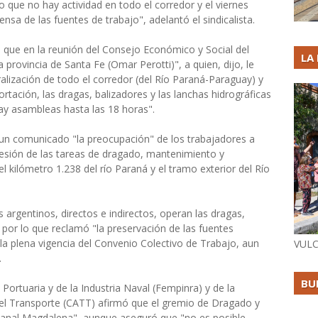
que no hay actividad en todo el corredor y el viernes
sa de las fuentes de trabajo", adelantó el sindicalista.
dó que en la reunión del Consejo Económico y Social del
LA
 provincia de Santa Fe (Omar Perotti)", a quien, dijo, le
ralización de todo el corredor (del Río Paraná-Paraguay) y
rtación, las dragas, balizadores y las lanchas hidrográficas
ay asambleas hasta las 18 horas".
un comunicado "la preocupación" de los trabajadores a
cesión de las tareas de dragado, mantenimiento y
l kilómetro 1.238 del río Paraná y el tramo exterior del Río
argentinos, directos e indirectos, operan las dragas,
, por lo que reclamó "la preservación de las fuentes
 la plena vigencia del Convenio Colectivo de Trabajo, aun
VULC
.
BU
 Portuaria y de la Industria Naval (Fempinra) y de la
el Transporte (CATT) afirmó que el gremio de Dragado y
 canal Magdalena", aunque aseguró que "no es posible