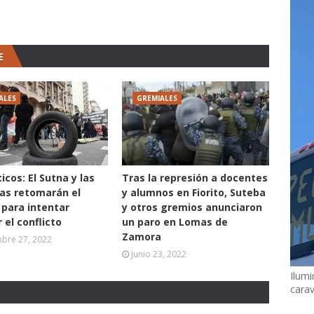
E
ALES
GREMIALES
cos: El Sutna y las
Tras la represión a docentes
as retomarán el
y alumnos en Fiorito, Suteba
 para intentar
y otros gremios anunciaron
 el conflicto
un paro en Lomas de
Zamora
mbre 27, 2022
Junio 23, 2022
Ilumi
cara