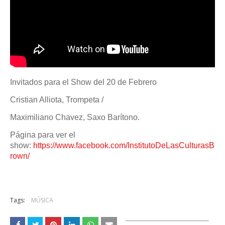
Invitados para el Show del 20 de Febrero
Cristian Alliota, Trompeta /
Maximiliano Chavez, Saxo Barítono.
Página para ver el
show:
https://www.facebook.com/InstitutoDeLasCulturasB
rown/
Tags:
MÚSICA