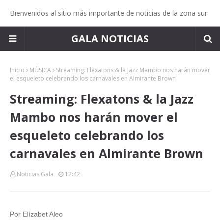
Bienvenidos al sitio más importante de noticias de la zona sur
GALA NOTICIAS
Inicio
MÚSICA
Streaming: Flexatons & la Jazz Mambo nos harán mover
el esqueleto celebrando los carnavales en Almirante Brown
Streaming: Flexatons & la Jazz
Mambo nos harán mover el
esqueleto celebrando los
carnavales en Almirante Brown
Noticias Gala
12:42
Por Elízabet Aleo