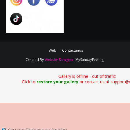
Web
Contactanos
Created By
Website Designer
'MySundayFeeling'
Gallery is offline - out of traffic
Click to
restore your gallery
or contact us at support@