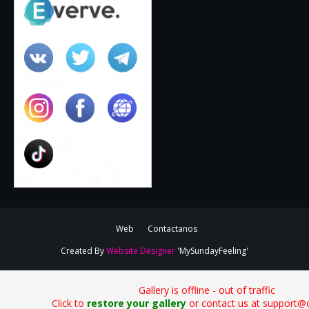
Web
Contactanos
Created By
Website Designer
'MySundayFeeling'
Gallery is offline - out of traffic
Click to
restore your gallery
or contact us at support@