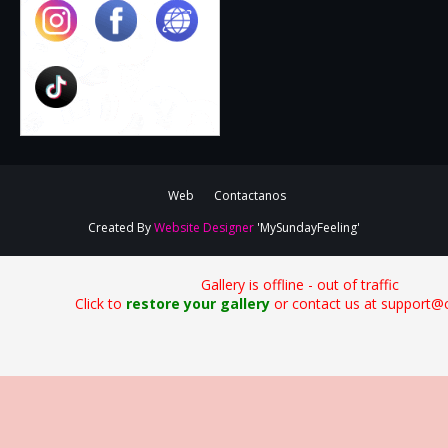
Web
Contactanos
Created By
Website Designer
'MySundayFeeling'
Gallery is offline - out of traffic
Click to
restore your gallery
or contact us at support@