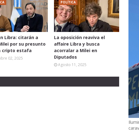
ICA
POLÍTICA
n Libra: citarán a
La oposición reaviva el
Milei por su presunto
affaire Libra y busca
a cripto estafa
acorralar a Milei en
Diputados
mbre 02, 2025
Agosto 11, 2025
Ilumi
cara