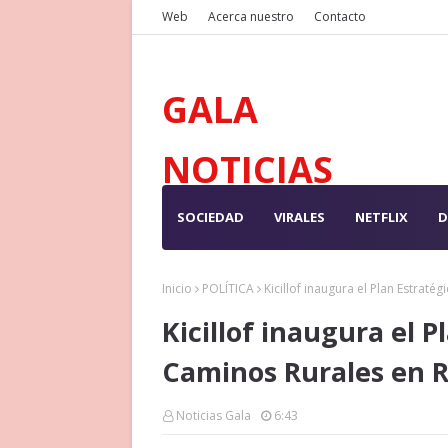
Web
Acerca nuestro
Contacto
GALA
NOTICIAS
SOCIEDAD
VIRALES
NETFLIX
D
Inicio
POLÍTICA
Kicillof inaugura el Plan Estrat
Kicillof inaugura el 
Caminos Rurales en 
Noticias Gala
6:43