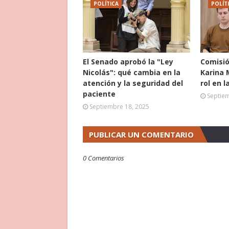
POLÍTICA
POLÍT
El Senado aprobó la "Ley
Comisió
Nicolás": qué cambia en la
Karina 
atención y la seguridad del
rol en l
paciente
Septie
Septiembre 18, 2025
PUBLICAR UN COMENTARIO
0 Comentarios