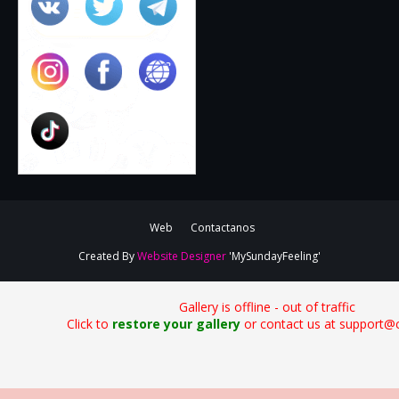
Web
Contactanos
Created By
Website Designer
'MySundayFeeling'
Gallery is offline - out of traffic
Click to
restore your gallery
or contact us at support@