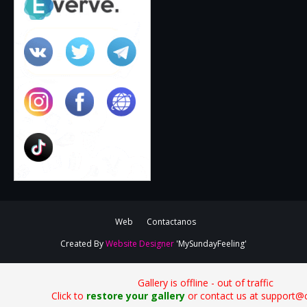
Web
Contactanos
Created By
Website Designer
'MySundayFeeling'
Gallery is offline - out of traffic
Click to
restore your gallery
or contact us at support@