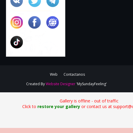
Web
Contactanos
Created By
Website Designer
'MySundayFeeling'
Gallery is offline - out of traffic
Click to
restore your gallery
or contact us at support@