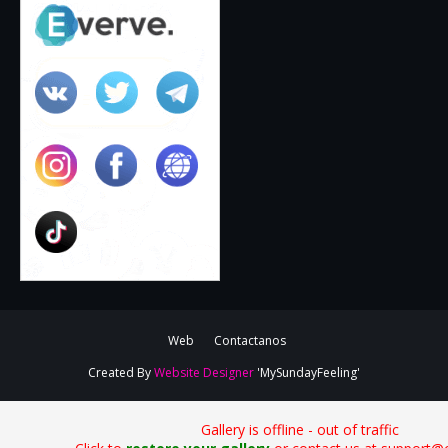
Web
Contactanos
Created By
Website Designer
'MySundayFeeling'
Gallery is offline - out of traffic