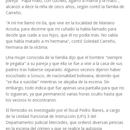
pareja. "Papá malo, con cuchillo, agarró a mamá y la mató",
alcanzó a decir la niña de cinco años, según contó la familia de
Carreño.
"A mí me llamó mi tía, que vive en la localidad de Mariano
Acosta, para decirme que mi cuñado la había llamado para
decirle que cuide a sus hijos, que él no podía más. No sabía
que había matado a mi hermana", contó Soledad Carreño,
hermana de la víctima.
Una mujer conocida de la familia dijo que el hombre "siempre
le pegaba" a su pareja y que ella se fue a vivir a la casa de sus
padres tras haberse separado. Algunos vecinos dijeron haber
escuchado a Soruco, de nacionalidad boliviana, diciendo que
"se iba a suicidar" mientras se alejaba de la escena. Sin
embargo, todo indica que fue apenas una pantalla para que no
lo siguieran, ya que permaneció varias horas oculto hasta que
los vecinos lo encontraron.
El femicidio es investigado por el fiscal Pedro Illanes, a cargo
de la Unidad Funcional de Instrucción (UFI) 3 del
Departamento Judicial Mercedes, que ordenó diversas pericias
en la escena del crimen y que se realice la autopsia