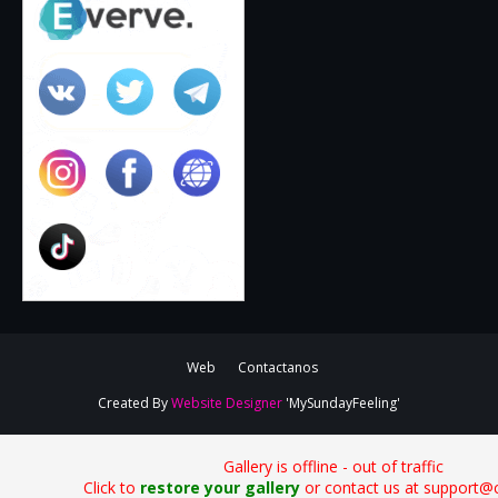
Web
Contactanos
Created By
Website Designer
'MySundayFeeling'
Gallery is offline - out of traffic
Click to
restore your gallery
or contact us at support@