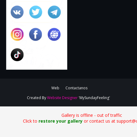
Web
Contactanos
Created By
Website Designer
'MySundayFeeling'
Gallery is offline - out of traffic
Click to
restore your gallery
or contact us at support@