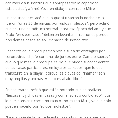
debimos clausurar tres que sobrepasaron la capacidad
establecida", afirmó Yeza en diálogo con radio Mitre.
En esa línea, destacó que lo que sí tuvieron la noche del 31
fueron "unas 30 denuncias por ruidos molestos", pero aclaró
que es "una estadística normal" para esa época del año y que
"solo "en siete casos" debieron levantar infracciones porque
"los demás casos se solucionaron de inmediato".
Respecto de la preocupación por la suba de contagios por
coronavirus, el jefe comunal de Juntos por el Cambio subrayó
que lo que más le preocupa es "lo que pueda suceder dentro
de las casas particulares, en lugares cerrados, que lo que
transcurre en la playa", porque las playas de Pinamar "son
muy amplias y anchas, y todo es al aire libre".
En ese marco, refirió que están notando que se realizan
"fiestas muy chicas en casas y con el sonido controlado", por
lo que intervenir como municipio "no es tan fácil", ya que solo
pueden hacerlo por "ruidos molestos".
"La mayoría de la gente la está pasando muy bien, pero no