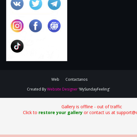
Web
Contactanos
Created By
Website Designer
'MySundayFeeling'
Gallery is offline - out of traffic
Click to
restore your gallery
or contact us at support@