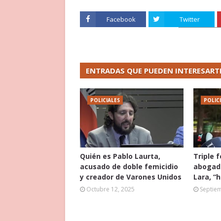
Facebook
Twitter
ENTRADAS QUE PUEDEN INTERESART
POLICIALES
POLIC
Quién es Pablo Laurta,
Triple 
acusado de doble femicidio
abogado
y creador de Varones Unidos
Lara, “
Octubre 12, 2025
Septie