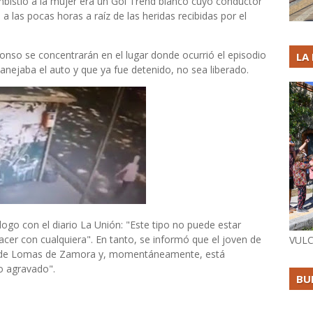
mbistió a la mujer era un Gol Trend blanco cuyo conductor
 a las pocas horas a raíz de las heridas recibidas por el
Alonso se concentrarán en el lugar donde ocurrió el episodio
LA
nejaba el auto y que ya fue detenido, no sea liberado.
álogo con el diario La Unión: "Este tipo no puede estar
acer con cualquiera". En tanto, se informó que el joven de
VULC
3° de Lomas de Zamora y, momentáneamente, está
o agravado".
BU