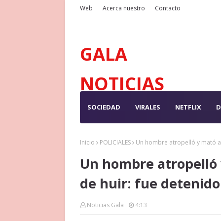
Web
Acerca nuestro
Contacto
GALA
NOTICIAS
SOCIEDAD
VIRALES
NETFLIX
D
Inicio
POLICIALES
Un hombre atropelló y mató a 
Un hombre atropelló 
de huir: fue detenido
Noticias Gala
4:13