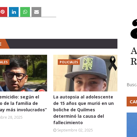
E
IALES
POLICIALES
Busc
femicidio: según el
La autopsia al adolescente
CA
 de la familia de
de 15 años que murió en un
hay más involucrados”
boliche de Quilmes
determinó la causa del
mbre 28, 2025
fallecimiento
Septiembre 02, 2025