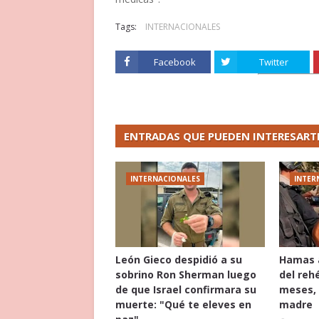
Tags:
INTERNACIONALES
Facebook
Twitter
ENTRADAS QUE PUEDEN INTERESART
INTERNACIONALES
INTER
León Gieco despidió a su
Hamas 
sobrino Ron Sherman luego
del reh
de que Israel confirmara su
meses, 
muerte: "Qué te eleves en
madre