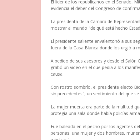
El líder de los republicanos en el Senado, Mi
evidencia el deber del Congreso de confirmar
La presidenta de la Cámara de Representant
mostrar al mundo "de qué está hecho Estado
El presidente saliente envalentonó a sus se
fuera de la Casa Blanca donde los urgió a ma
A pedido de sus asesores y desde el Salón O
grabó un video en el que pedía a los manif
causa.
Con rostro sombrío, el presidente electo Bi
sin precedentes", un sentimiento del que se
La mujer muerta era parte de la multitud q
protegía una sala donde había policías armado
Fue baleada en el pecho por los agentes del 
personas, una mujer y dos hombres, muriero
médicas".