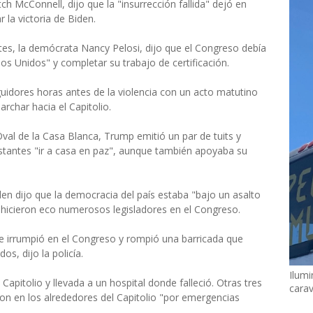
tch McConnell, dijo que la "insurrección fallida" dejó en
 la victoria de Biden.
es, la demócrata Nancy Pelosi, dijo que el Congreso debía
s Unidos" y completar su trabajo de certificación.
guidores horas antes de la violencia con un acto matutino
rchar hacia el Capitolio.
val de la Casa Blanca, Trump emitió un par de tuits y
estantes "ir a casa en paz", aunque también apoyaba su
den dijo que la democracia del país estaba "bajo un asalto
 hicieron eco numerosos legisladores en el Congreso.
ue irrumpió en el Congreso y rompió una barricada que
s, dijo la policía.
Ilumi
Capitolio y llevada a un hospital donde falleció. Otras tres
cara
n en los alrededores del Capitolio "por emergencias