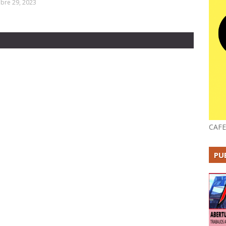
bre 29, 2023
CAFE
PU