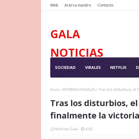
Web
Acerca nuestro
Contacto
GALA
NOTICIAS
SOCIEDAD
VIRALES
NETFLIX
D
Inicio
INTERNACIONALES
Tras los disturbios, el
Tras los disturbios, e
finalmente la victori
Noticias Gala
4:40