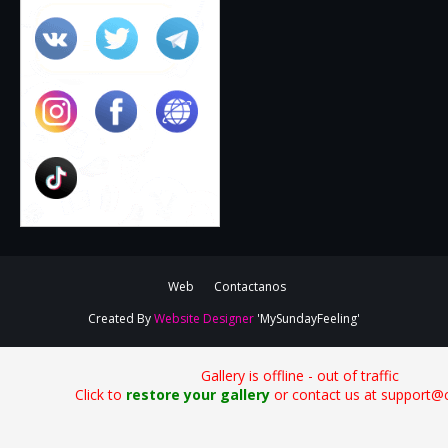
Web
Contactanos
Created By
Website Designer
'MySundayFeeling'
Gallery is offline - out of traffic
Click to
restore your gallery
or contact us at support@