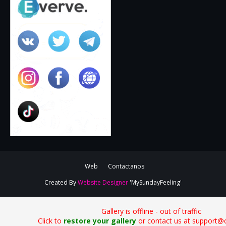
Web
Contactanos
Created By
Website Designer
'MySundayFeeling'
Gallery is offline - out of traffic
Click to
restore your gallery
or contact us at support@