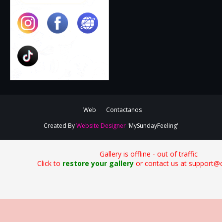
Web
Contactanos
Created By
Website Designer
'MySundayFeeling'
Gallery is offline - out of traffic
Click to
restore your gallery
or contact us at support@