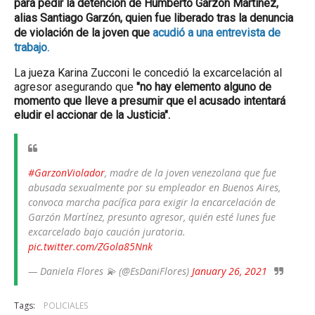
para pedir la detención de Humberto Garzón Martínez,
alias Santiago Garzón, quien fue liberado tras
la denuncia
de violación de la joven que
acudió a una entrevista de
trabajo.
La jueza
Karina Zucconi
le concedió la excarcelación al
agresor asegurando que
"no hay elemento alguno de
momento que lleve a presumir que el acusado intentará
eludir el accionar de la Justicia".
#GarzonViolador
, madre de la joven venezolana que fue
abusada sexualmente por su empleador en Buenos Aires,
convoca marcha pacífica para exigir la encarcelación de
Garzón Martínez, presunto agresor, quién esté lunes fue
excarcelado bajo caución juratoria.
pic.twitter.com/ZGola85Nnk
— Daniela Flores 💫 (@EsDaniFlores)
January 26, 2021
Tags:
POLICIALES