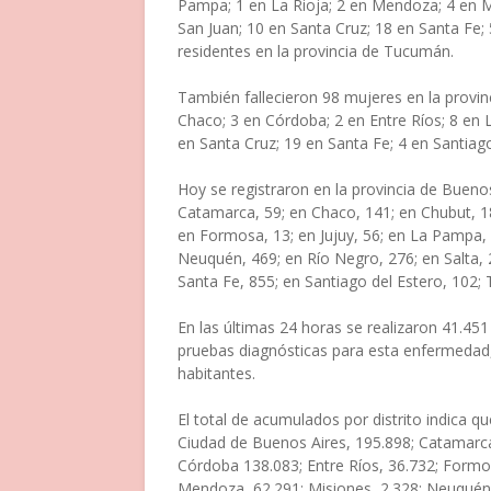
Pampa; 1 en La Rioja; 2 en Mendoza; 4 en Mi
San Juan; 10 en Santa Cruz; 18 en Santa Fe; 
residentes en la provincia de Tucumán.
También fallecieron 98 mujeres en la provin
Chaco; 3 en Córdoba; 2 en Entre Ríos; 8 en
en Santa Cruz; 19 en Santa Fe; 4 en Santiag
Hoy se registraron en la provincia de Bueno
Catamarca, 59; en Chaco, 141; en Chubut, 18
en Formosa, 13; en Jujuy, 56; en La Pampa, 
Neuquén, 469; en Río Negro, 276; en Salta, 2
Santa Fe, 855; en Santiago del Estero, 102;
En las últimas 24 horas se realizaron 41.451
pruebas diagnósticas para esta enfermedad,
habitantes.
El total de acumulados por distrito indica q
Ciudad de Buenos Aires, 195.898; Catamarca,
Córdoba 138.083; Entre Ríos, 36.732; Formos
Mendoza, 62.291; Misiones, 2.328; Neuquén, 