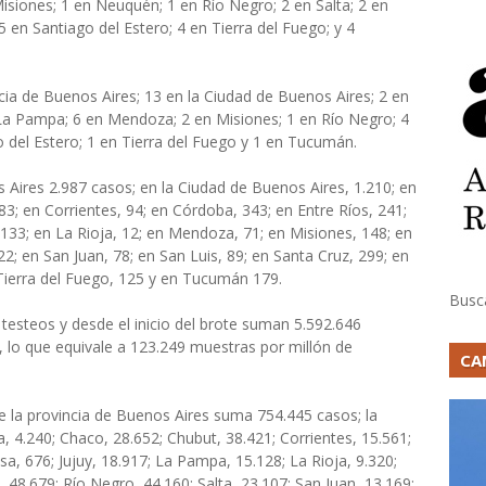
siones; 1 en Neuquén; 1 en Río Negro; 2 en Salta; 2 en
5 en Santiago del Estero; 4 en Tierra del Fuego; y 4
cia de Buenos Aires; 13 en la Ciudad de Buenos Aires; 2 en
 La Pampa; 6 en Mendoza; 2 en Misiones; 1 en Río Negro; 4
o del Estero; 1 en Tierra del Fuego y 1 en Tucumán.
s Aires 2.987 casos; en la Ciudad de Buenos Aires, 1.210; en
3; en Corrientes, 94; en Córdoba, 343; en Entre Ríos, 241;
133; en La Rioja, 12; en Mendoza, 71; en Misiones, 148; en
2; en San Juan, 78; en San Luis, 89; en Santa Cruz, 299; en
 Tierra del Fuego, 125 y en Tucumán 179.
Busc
 testeos y desde el inicio del brote suman 5.592.646
 lo que equivale a 123.249 muestras por millón de
CA
ue la provincia de Buenos Aires suma 754.445 casos; la
 4.240; Chaco, 28.652; Chubut, 38.421; Corrientes, 15.561;
a, 676; Jujuy, 18.917; La Pampa, 15.128; La Rioja, 9.320;
48.679; Río Negro, 44.160; Salta, 23.107; San Juan, 13.169;