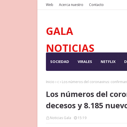
Web
Acerca nuestro
Contacto
GALA
NOTICIAS
SOCIEDAD
VIRALES
NETFLIX
D
Inicio
c
Los números del coronavirus: confirman
Los números del coro
decesos y 8.185 nuevo
Noticias Gala
15:19