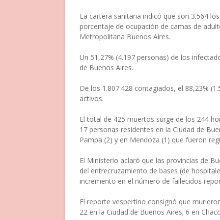
La cartera sanitaria indicó que son 3.564 lo
porcentaje de ocupación de camas de adulto
Metropolitana Buenos Aires.
Un 51,27% (4.197 personas) de los infectado
de Buenos Aires.
De los 1.807.428 contagiados, el 88,23% (1.
activos.
El total de 425 muertos surge de los 244 h
17 personas residentes en la Ciudad de Bueno
Pampa (2) y en Mendoza (1) que fueron regi
El Ministerio aclaró que las provincias de B
del entrecruzamiento de bases (de hospitales
incremento en el número de fallecidos repo
El reporte vespertino consignó que muriero
22 en la Ciudad de Buenos Aires; 6 en Chaco