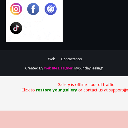
Web
Contactanos
Created By
Website Designer
'MySundayFeeling'
Gallery is offline - out of traffic
Click to
restore your gallery
or contact us at support@